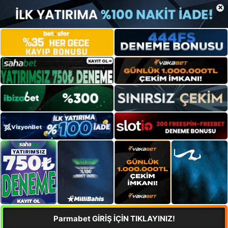
×
Parmabet GİRİŞ İÇİN TIKLAYINIZ!