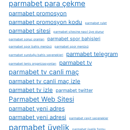
parmabet para çekme
parmabet promosyon
parmabet promosyon kodu
parmabet rulet
parmabet sitesi
parmabet sitesine nasıl üye olunur
parmabet spor bahisleri
parmabet sonuç oranları
parmabet spor bahis menüsü
parmabet spor menüsü
parmabet telegram
parmabet sunduğu bahis seçenekleri
parmabet tv
parmabet tenis organizasyonları
parmabet tv canli maç
parmabet tv canli maç izle
parmabet tv izle
parmabet twitter
Parmabet Web Sitesi
parmabet yeni adres
parmabet yeni adresi
parmabet çeşit seçenekler
parmabet üyelik
parmabet üyelik formu