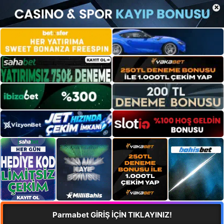
×
Parmabet GİRİŞ İÇİN TIKLAYINIZ!