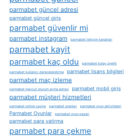
parmabet güncel adresi
parmabet güncel giriş
parmabet güvenlir mi
parmabet instagram
parmabet i̇letişim kanalları
parmabet kayit
parmabet kaç oldu
parmabet kolay üyelik
parmabet lisans bilgileri
parmabet kullanıcı derecelendirme
parmabet maç izleme
parmabet mobil giriş
parmabet mevcut oturum açma adresi
parmabet müşteri hizmetleri
parmabet online casino
parmabet oranları
parmabet oyun aktiviteleri
Parmabet Oyunlar
parmabet oyun pazarı
parmabet para yatirma
parmabet para çekme