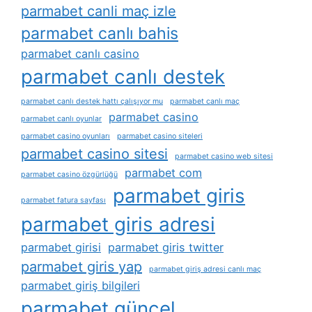
parmabet canli maç izle
parmabet canlı bahis
parmabet canlı casino
parmabet canlı destek
parmabet canlı destek hattı çalışıyor mu
parmabet canlı maç
parmabet casino
parmabet canlı oyunlar
parmabet casino oyunları
parmabet casino siteleri
parmabet casino sitesi
parmabet casino web sitesi
parmabet com
parmabet casino özgürlüğü
parmabet giris
parmabet fatura sayfası
parmabet giris adresi
parmabet girisi
parmabet giris twitter
parmabet giris yap
parmabet giriş adresi canlı maç
parmabet giriş bilgileri
parmabet güncel