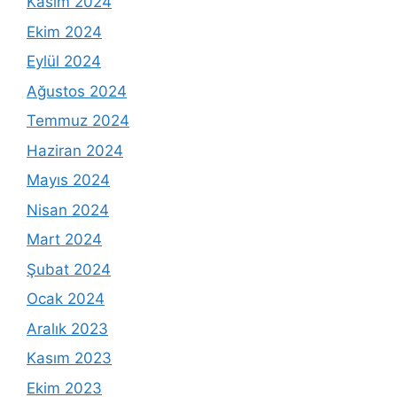
Kasım 2024
Ekim 2024
Eylül 2024
Ağustos 2024
Temmuz 2024
Haziran 2024
Mayıs 2024
Nisan 2024
Mart 2024
Şubat 2024
Ocak 2024
Aralık 2023
Kasım 2023
Ekim 2023