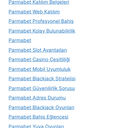
Parmabet Katılım Belgeleri
Parmabet Web Katılım
Parmabet Profesyonel Bahis
Parmabet Kolay Bulunabilirlik
Parmabet
Parmabet Slot Avantajları
Parmabet Casino Çeşitliliği
Parmabet Mobil Uyumluluk
Parmabet Blackjack Stratejisi
Parmabet Güvenilirlik Sorusu
Parmabet Adres Durumu
Parmabet Blackjack Oyunları
Parmabet Bahis Eğlencesi
Parmabet Yuva Oyunları