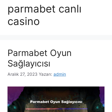
parmabet canlı
casino
Parmabet Oyun
Sağlayıcısı
Aralık 27, 2023
Yazarı:
admin