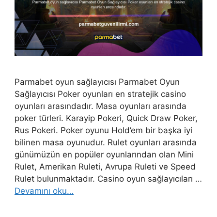
Parmabet oyun sağlayıcısı Parmabet Oyun
Sağlayıcısı Poker oyunları en stratejik casino
oyunları arasındadır. Masa oyunları arasında
poker türleri. Karayip Pokeri, Quick Draw Poker,
Rus Pokeri. Poker oyunu Hold’em bir başka iyi
bilinen masa oyunudur. Rulet oyunları arasında
günümüzün en popüler oyunlarından olan Mini
Rulet, Amerikan Ruleti, Avrupa Ruleti ve Speed ​​
Rulet bulunmaktadır. Casino oyun sağlayıcıları …
Devamını oku…