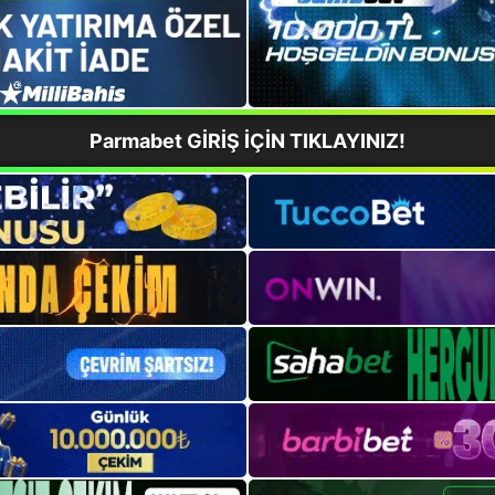
Parmabet GİRİŞ İÇİN TIKLAYINIZ!