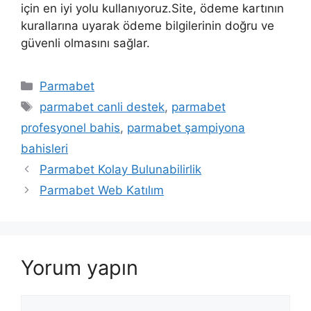
için en iyi yolu kullanıyoruz.Site, ödeme kartının
kurallarına uyarak ödeme bilgilerinin doğru ve
güvenli olmasını sağlar.
Kategoriler
Parmabet
Etiketler
parmabet canli destek
,
parmabet
profesyonel bahis
,
parmabet şampiyona
bahisleri
Parmabet Kolay Bulunabilirlik
Parmabet Web Katılım
Yorum yapın
Yorum