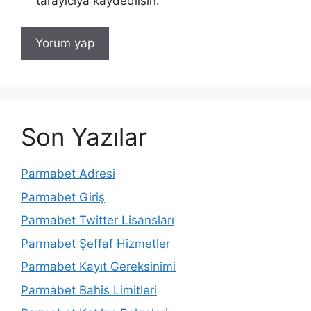
tarayıcıya kaydedilsin.
Son Yazılar
Parmabet Adresi
Parmabet Giriş
Parmabet Twitter Lisansları
Parmabet Şeffaf Hizmetler
Parmabet Kayıt Gereksinimi
Parmabet Bahis Limitleri