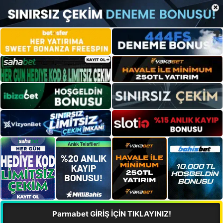
×
Parmabet GİRİŞ İÇİN TIKLAYINIZ!