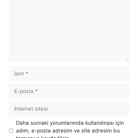
İsim
E-
posta
İnternet
sitesi
Daha sonraki yorumlarımda kullanılması için
adım, e-posta adresim ve site adresim bu