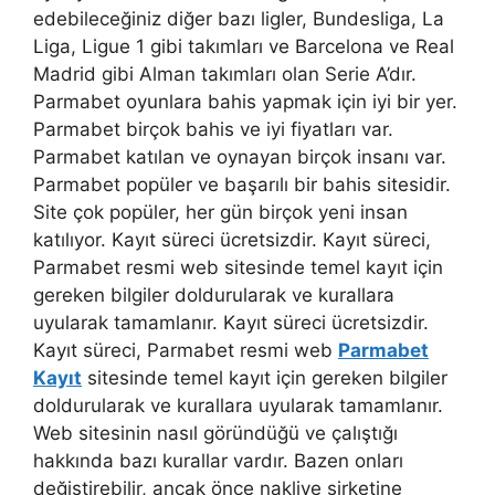
edebileceğiniz diğer bazı ligler, Bundesliga, La
Liga, Ligue 1 gibi takımları ve Barcelona ve Real
Madrid gibi Alman takımları olan Serie A’dır.
Parmabet oyunlara bahis yapmak için iyi bir yer.
Parmabet birçok bahis ve iyi fiyatları var.
Parmabet katılan ve oynayan birçok insanı var.
Parmabet popüler ve başarılı bir bahis sitesidir.
Site çok popüler, her gün birçok yeni insan
katılıyor. Kayıt süreci ücretsizdir. Kayıt süreci,
Parmabet resmi web sitesinde temel kayıt için
gereken bilgiler doldurularak ve kurallara
uyularak tamamlanır. Kayıt süreci ücretsizdir.
Kayıt süreci, Parmabet resmi web
Parmabet
Kayıt
sitesinde temel kayıt için gereken bilgiler
doldurularak ve kurallara uyularak tamamlanır.
Web sitesinin nasıl göründüğü ve çalıştığı
hakkında bazı kurallar vardır. Bazen onları
değiştirebilir, ancak önce nakliye şirketine