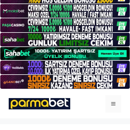
İçeriğe
atla
Menü