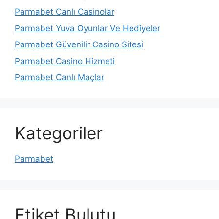
Parmabet Canlı Casinolar
Parmabet Yuva Oyunlar Ve Hediyeler
Parmabet Güvenilir Casino Sitesi
Parmabet Casino Hizmeti
Parmabet Canlı Maçlar
Kategoriler
Parmabet
Etiket Bulutu