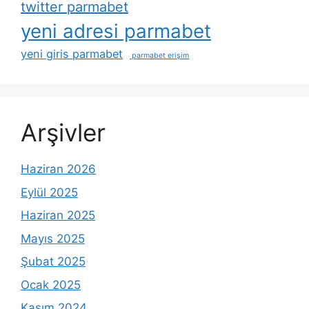
twitter parmabet
yeni adresi parmabet
yeni giris parmabet
parmabet erişim
Arşivler
Haziran 2026
Eylül 2025
Haziran 2025
Mayıs 2025
Şubat 2025
Ocak 2025
Kasım 2024