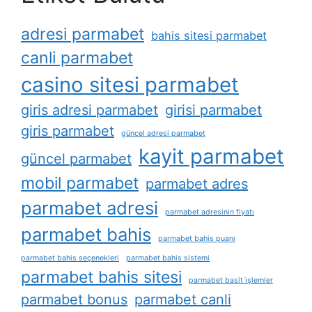
adresi parmabet
bahis sitesi parmabet
canli parmabet
casino sitesi parmabet
giris adresi parmabet
girisi parmabet
giris parmabet
güncel adresi parmabet
kayit parmabet
güncel parmabet
mobil parmabet
parmabet adres
parmabet adresi
parmabet adresinin fiyatı
parmabet bahis
parmabet bahis puanı
parmabet bahis seçenekleri
parmabet bahis sistemi
parmabet bahis sitesi
parmabet basit i̇şlemler
parmabet bonus
parmabet canli