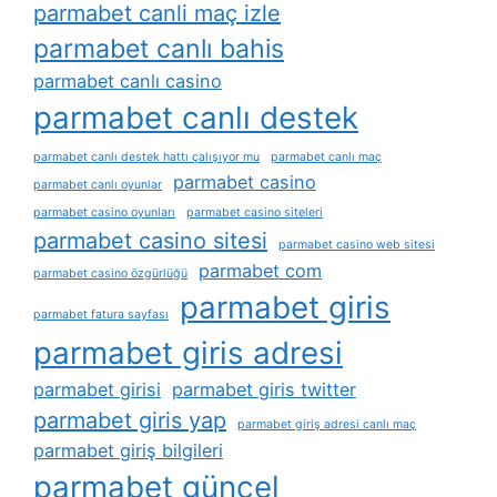
parmabet canli maç izle
parmabet canlı bahis
parmabet canlı casino
parmabet canlı destek
parmabet canlı destek hattı çalışıyor mu
parmabet canlı maç
parmabet casino
parmabet canlı oyunlar
parmabet casino oyunları
parmabet casino siteleri
parmabet casino sitesi
parmabet casino web sitesi
parmabet com
parmabet casino özgürlüğü
parmabet giris
parmabet fatura sayfası
parmabet giris adresi
parmabet girisi
parmabet giris twitter
parmabet giris yap
parmabet giriş adresi canlı maç
parmabet giriş bilgileri
parmabet güncel