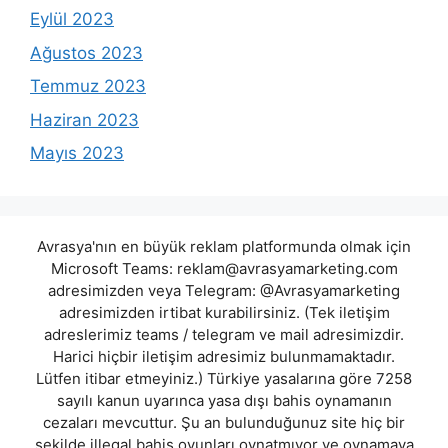
Eylül 2023
Ağustos 2023
Temmuz 2023
Haziran 2023
Mayıs 2023
Avrasya'nın en büyük reklam platformunda olmak için
Microsoft Teams:
reklam@avrasyamarketing.com
adresimizden veya Telegram: @Avrasyamarketing
adresimizden irtibat kurabilirsiniz. (Tek iletişim
adreslerimiz teams / telegram ve mail adresimizdir.
Harici hiçbir iletişim adresimiz bulunmamaktadır.
Lütfen itibar etmeyiniz.) Türkiye yasalarına göre 7258
sayılı kanun uyarınca yasa dışı bahis oynamanın
cezaları mevcuttur. Şu an bulunduğunuz site hiç bir
şekilde illegal bahis oyunları oynatmıyor ve oynamaya