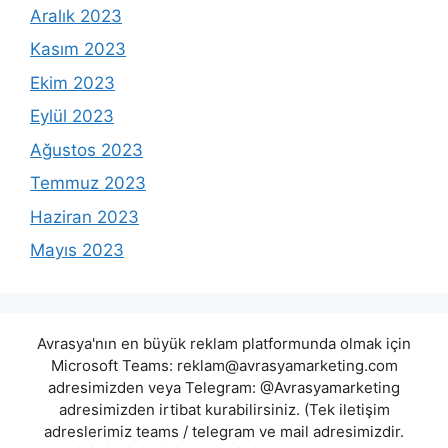
Aralık 2023
Kasım 2023
Ekim 2023
Eylül 2023
Ağustos 2023
Temmuz 2023
Haziran 2023
Mayıs 2023
Avrasya'nın en büyük reklam platformunda olmak için
Microsoft Teams:
reklam@avrasyamarketing.com
adresimizden veya Telegram: @Avrasyamarketing
adresimizden irtibat kurabilirsiniz. (Tek iletişim
adreslerimiz teams / telegram ve mail adresimizdir.