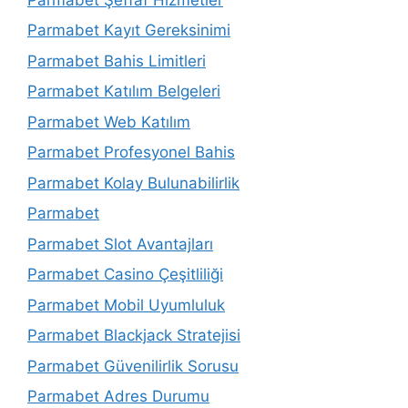
Parmabet Kayıt Gereksinimi
Parmabet Bahis Limitleri
Parmabet Katılım Belgeleri
Parmabet Web Katılım
Parmabet Profesyonel Bahis
Parmabet Kolay Bulunabilirlik
Parmabet
Parmabet Slot Avantajları
Parmabet Casino Çeşitliliği
Parmabet Mobil Uyumluluk
Parmabet Blackjack Stratejisi
Parmabet Güvenilirlik Sorusu
Parmabet Adres Durumu