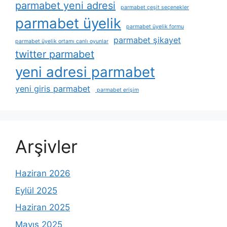
parmabet yeni adresi
parmabet çeşit seçenekler
parmabet üyelik
parmabet üyelik formu
parmabet şikayet
parmabet üyelik ortamı canlı oyunlar
twitter parmabet
yeni adresi parmabet
yeni giris parmabet
parmabet erişim
Arşivler
Haziran 2026
Eylül 2025
Haziran 2025
Mayıs 2025