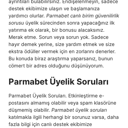
ayrıntıları bulabilirsiniz. Endişelenmeyin, sadece
destek ekibimize ulaşın ve başlamanıza
yardımcı olurlar.
Parmabet canlı birim güvenilirlik
sorusu
üyelik sürecinden sonra yapacağınız ilk
yatırıma ek olarak, bir bonusu alacaksınız.
Merak etme. Sorun veya sorun yok. Sadece
hayır demek yerine, size yardım etmek ve size
ekstra ödüller vermek için en zorlarını denerler.
Bu konuda biraz araştırma yaparsanız, bunun
cömert bir adres olduğunu düşünüyorum.
Parmabet Üyelik Soruları
Parmabet Üyelik Soruları. Etkinleştirme e-
postasını almamış olabilir veya spam klasörüne
düşmemiş olabilir.
Parmabet üyelik soruları
katılmakla ilgili herhangi bir sorunuz varsa, daha
fazla bilgi için canlı destek ekibimize