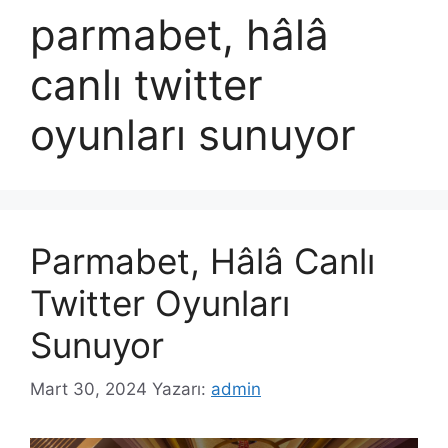
parmabet, hâlâ
canlı twitter
oyunları sunuyor
Parmabet, Hâlâ Canlı
Twitter Oyunları
Sunuyor
Mart 30, 2024
Yazarı:
admin