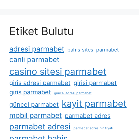
Etiket Bulutu
adresi parmabet
bahis sitesi parmabet
canli parmabet
casino sitesi parmabet
giris adresi parmabet
girisi parmabet
giris parmabet
güncel adresi parmabet
kayit parmabet
güncel parmabet
mobil parmabet
parmabet adres
parmabet adresi
parmabet adresinin fiyatı
parmabet bahis