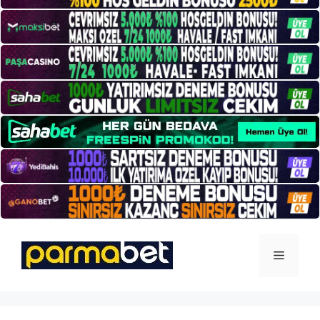
İçeriğe
atla
Menü