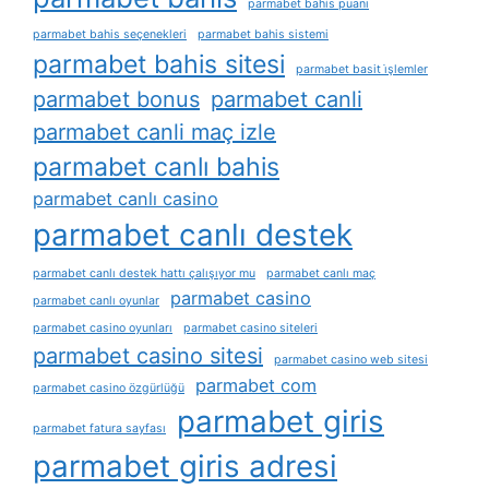
parmabet bahis puanı
parmabet bahis seçenekleri
parmabet bahis sistemi
parmabet bahis sitesi
parmabet basit i̇şlemler
parmabet bonus
parmabet canli
parmabet canli maç izle
parmabet canlı bahis
parmabet canlı casino
parmabet canlı destek
parmabet canlı destek hattı çalışıyor mu
parmabet canlı maç
parmabet casino
parmabet canlı oyunlar
parmabet casino oyunları
parmabet casino siteleri
parmabet casino sitesi
parmabet casino web sitesi
parmabet com
parmabet casino özgürlüğü
parmabet giris
parmabet fatura sayfası
parmabet giris adresi