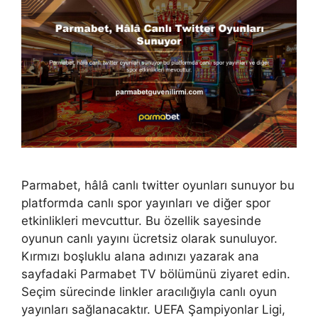
Parmabet, hâlâ canlı twitter oyunları sunuyor bu
platformda canlı spor yayınları ve diğer spor
etkinlikleri mevcuttur. Bu özellik sayesinde
oyunun canlı yayını ücretsiz olarak sunuluyor.
Kırmızı boşluklu alana adınızı yazarak ana
sayfadaki Parmabet TV bölümünü ziyaret edin.
Seçim sürecinde linkler aracılığıyla canlı oyun
yayınları sağlanacaktır. UEFA Şampiyonlar Ligi,