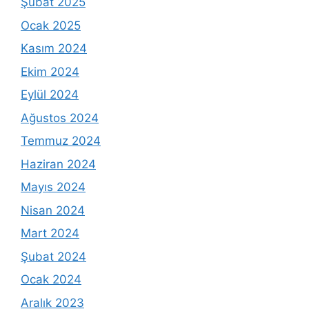
Şubat 2025
Ocak 2025
Kasım 2024
Ekim 2024
Eylül 2024
Ağustos 2024
Temmuz 2024
Haziran 2024
Mayıs 2024
Nisan 2024
Mart 2024
Şubat 2024
Ocak 2024
Aralık 2023