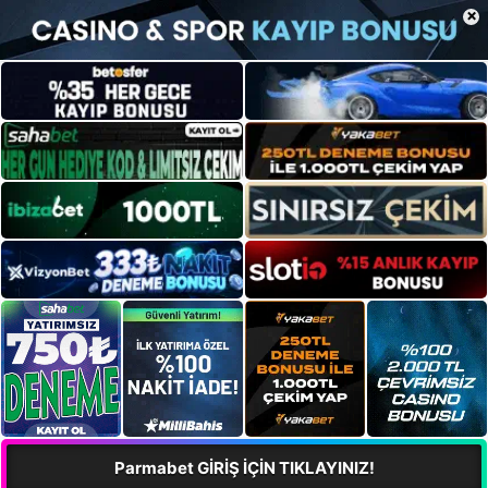
×
Parmabet GİRİŞ İÇİN TIKLAYINIZ!