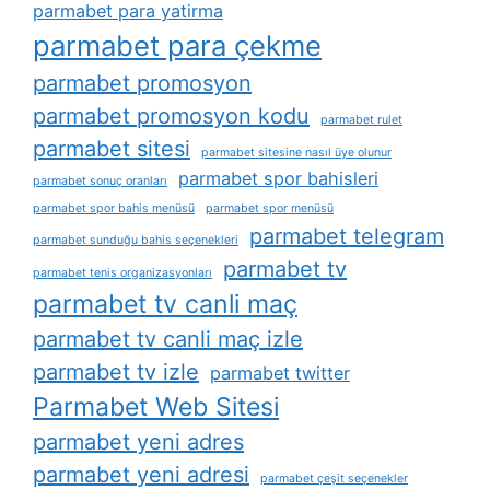
parmabet para yatirma
parmabet para çekme
parmabet promosyon
parmabet promosyon kodu
parmabet rulet
parmabet sitesi
parmabet sitesine nasıl üye olunur
parmabet spor bahisleri
parmabet sonuç oranları
parmabet spor bahis menüsü
parmabet spor menüsü
parmabet telegram
parmabet sunduğu bahis seçenekleri
parmabet tv
parmabet tenis organizasyonları
parmabet tv canli maç
parmabet tv canli maç izle
parmabet tv izle
parmabet twitter
Parmabet Web Sitesi
parmabet yeni adres
parmabet yeni adresi
parmabet çeşit seçenekler