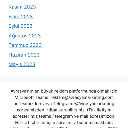
Kasım 2023
Ekim 2023
Eylül 2023
Ağustos 2023
Temmuz 2023
Haziran 2023
Mayıs 2023
Avrasya'nın en büyük reklam platformunda olmak için
Microsoft Teams:
reklam@avrasyamarketing.com
adresimizden veya Telegram: @Avrasyamarketing
adresimizden irtibat kurabilirsiniz. (Tek iletişim
adreslerimiz teams / telegram ve mail adresimizdir.
Harici hiçbir iletişim adresimiz bulunmamaktadır.