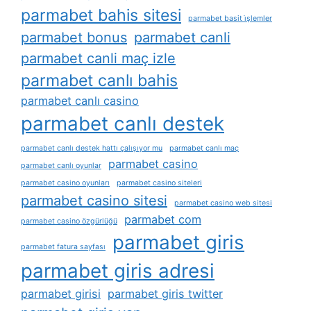
parmabet bahis sitesi
parmabet basit i̇şlemler
parmabet bonus
parmabet canli
parmabet canli maç izle
parmabet canlı bahis
parmabet canlı casino
parmabet canlı destek
parmabet canlı destek hattı çalışıyor mu
parmabet canlı maç
parmabet casino
parmabet canlı oyunlar
parmabet casino oyunları
parmabet casino siteleri
parmabet casino sitesi
parmabet casino web sitesi
parmabet com
parmabet casino özgürlüğü
parmabet giris
parmabet fatura sayfası
parmabet giris adresi
parmabet girisi
parmabet giris twitter