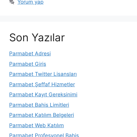
Yorum yap
Son Yazılar
Parmabet Adresi
Parmabet Giriş
Parmabet Twitter Lisansları
Parmabet Şeffaf Hizmetler
Parmabet Kayıt Gereksinimi
Parmabet Bahis Limitleri
Parmabet Katılım Belgeleri
Parmabet Web Katılım
Parmabet Profesyonel Bahis