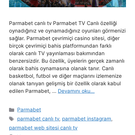
Parmabet canlı tv Parmabet TV Canlı özelliği
oynadığınız ve oynamadığınız oyunları görmenizi
sağlar. Parmabet çevrimiçi casino sitesi, diğer
birçok çevrimiçi bahis platformundan farklı
olarak canlı TV yayınlaması bakımından
benzersizdir. Bu özellik, üyelerin gerçek zamanlı
olarak bahis oynamasına olanak tanır. Canlı
basketbol, ​​futbol ve diğer maçlarını izlemenize
olanak tanıyan gelişmiş bir özellik olarak kabul
edilen Parmabet, …
Devamını oku…
Kategoriler
Parmabet
Etiketler
parmabet canlı tv
,
parmabet instagram
,
parmabet web sitesi canlı tv