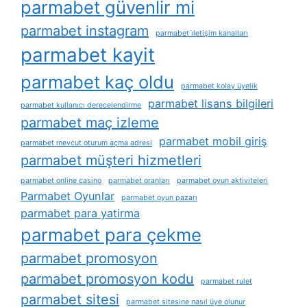
parmabet güvenlir mi
parmabet instagram
parmabet i̇letişim kanalları
parmabet kayit
parmabet kaç oldu
parmabet kolay üyelik
parmabet lisans bilgileri
parmabet kullanıcı derecelendirme
parmabet maç izleme
parmabet mobil giriş
parmabet mevcut oturum açma adresi
parmabet müşteri hizmetleri
parmabet online casino
parmabet oranları
parmabet oyun aktiviteleri
Parmabet Oyunlar
parmabet oyun pazarı
parmabet para yatirma
parmabet para çekme
parmabet promosyon
parmabet promosyon kodu
parmabet rulet
parmabet sitesi
parmabet sitesine nasıl üye olunur