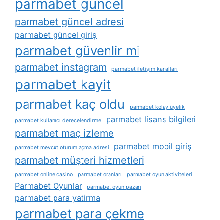
parmabet güncel
parmabet güncel adresi
parmabet güncel giriş
parmabet güvenlir mi
parmabet instagram
parmabet i̇letişim kanalları
parmabet kayit
parmabet kaç oldu
parmabet kolay üyelik
parmabet lisans bilgileri
parmabet kullanıcı derecelendirme
parmabet maç izleme
parmabet mobil giriş
parmabet mevcut oturum açma adresi
parmabet müşteri hizmetleri
parmabet online casino
parmabet oranları
parmabet oyun aktiviteleri
Parmabet Oyunlar
parmabet oyun pazarı
parmabet para yatirma
parmabet para çekme