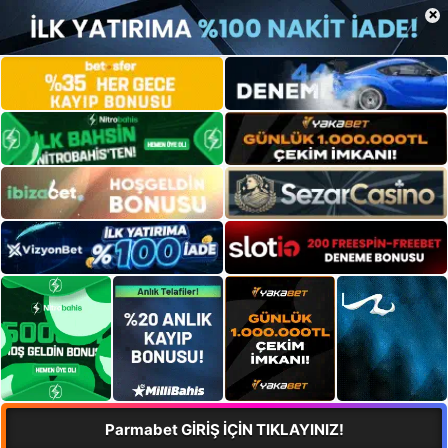
×
Parmabet GİRİŞ İÇİN TIKLAYINIZ!