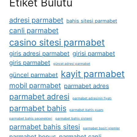
Etiket Bulutu
adresi parmabet
bahis sitesi parmabet
canli parmabet
casino sitesi parmabet
giris adresi parmabet
girisi parmabet
giris parmabet
güncel adresi parmabet
kayit parmabet
güncel parmabet
mobil parmabet
parmabet adres
parmabet adresi
parmabet adresinin fiyatı
parmabet bahis
parmabet bahis puanı
parmabet bahis seçenekleri
parmabet bahis sistemi
parmabet bahis sitesi
parmabet basit i̇şlemler
parmabet bonus
parmabet canli