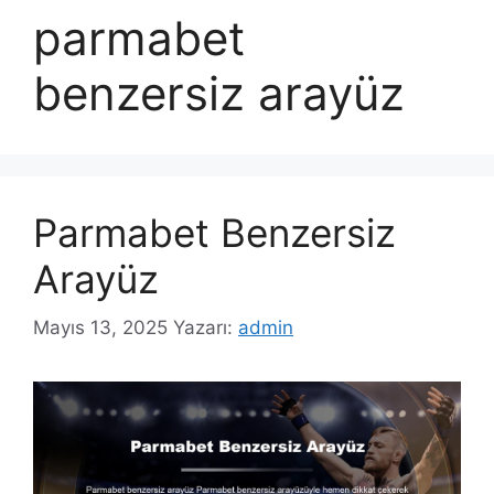
parmabet
benzersiz arayüz
Parmabet Benzersiz
Arayüz
Mayıs 13, 2025
Yazarı:
admin