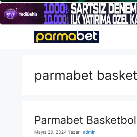
İçeriğe
atla
parmabet basketb
Parmabet Basketbol 
Mayıs 29, 2024
Yazarı:
admin