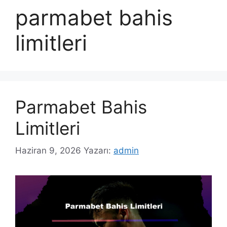
parmabet bahis
limitleri
Parmabet Bahis
Limitleri
Haziran 9, 2026
Yazarı:
admin