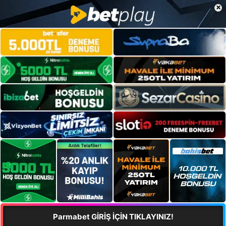
×
Parmabet GİRİŞ İÇİN TIKLAYINIZ!