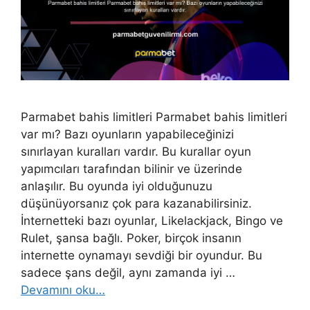
Parmabet bahis limitleri Parmabet bahis limitleri
var mı? Bazı oyunların yapabileceğinizi
sınırlayan kuralları vardır. Bu kurallar oyun
yapımcıları tarafından bilinir ve üzerinde
anlaşılır. Bu oyunda iyi olduğunuzu
düşünüyorsanız çok para kazanabilirsiniz.
İnternetteki bazı oyunlar, Likelackjack, Bingo ve
Rulet, şansa bağlı. Poker, birçok insanın
internette oynamayı sevdiği bir oyundur. Bu
sadece şans değil, aynı zamanda iyi …
Devamını oku…