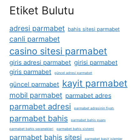
Etiket Bulutu
adresi parmabet
bahis sitesi parmabet
canli parmabet
casino sitesi parmabet
giris adresi parmabet
girisi parmabet
giris parmabet
güncel adresi parmabet
kayit parmabet
güncel parmabet
mobil parmabet
parmabet adres
parmabet adresi
parmabet adresinin fiyatı
parmabet bahis
parmabet bahis puanı
parmabet bahis seçenekleri
parmabet bahis sistemi
parmabet bahis sitesi
parmabet basit i̇şlemler