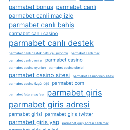
parmabet bonus
parmabet canli
parmabet canli maç izle
parmabet canlı bahis
parmabet canlı casino
parmabet canlı destek
parmabet canlı destek hattı çalışıyor mu
parmabet canlı maç
parmabet casino
parmabet canlı oyunlar
parmabet casino oyunları
parmabet casino siteleri
parmabet casino sitesi
parmabet casino web sitesi
parmabet com
parmabet casino özgürlüğü
parmabet giris
parmabet fatura sayfası
parmabet giris adresi
parmabet girisi
parmabet giris twitter
parmabet giris yap
parmabet giriş adresi canlı maç