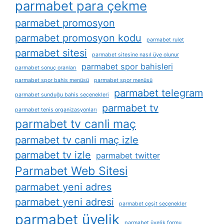
parmabet para çekme
parmabet promosyon
parmabet promosyon kodu
parmabet rulet
parmabet sitesi
parmabet sitesine nasıl üye olunur
parmabet spor bahisleri
parmabet sonuç oranları
parmabet spor bahis menüsü
parmabet spor menüsü
parmabet telegram
parmabet sunduğu bahis seçenekleri
parmabet tv
parmabet tenis organizasyonları
parmabet tv canli maç
parmabet tv canli maç izle
parmabet tv izle
parmabet twitter
Parmabet Web Sitesi
parmabet yeni adres
parmabet yeni adresi
parmabet çeşit seçenekler
parmabet üyelik
parmabet üyelik formu