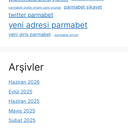
parmabet şikayet
parmabet üyelik ortamı canlı oyunlar
twitter parmabet
yeni adresi parmabet
yeni giris parmabet
parmabet erişim
Arşivler
Haziran 2026
Eylül 2025
Haziran 2025
Mayıs 2025
Şubat 2025