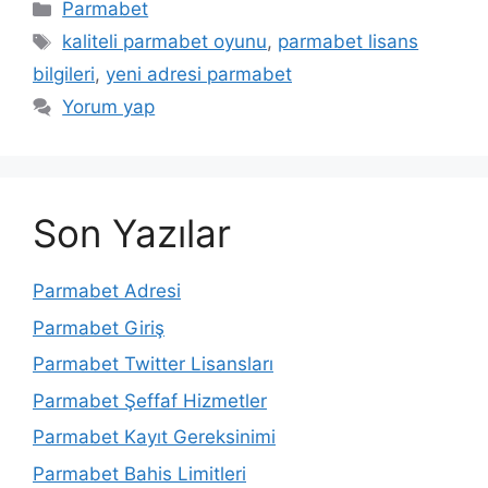
Kategoriler
Parmabet
Etiketler
kaliteli parmabet oyunu
,
parmabet lisans
bilgileri
,
yeni adresi parmabet
Yorum yap
Son Yazılar
Parmabet Adresi
Parmabet Giriş
Parmabet Twitter Lisansları
Parmabet Şeffaf Hizmetler
Parmabet Kayıt Gereksinimi
Parmabet Bahis Limitleri