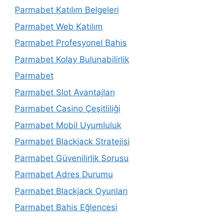
Parmabet Katılım Belgeleri
Parmabet Web Katılım
Parmabet Profesyonel Bahis
Parmabet Kolay Bulunabilirlik
Parmabet
Parmabet Slot Avantajları
Parmabet Casino Çeşitliliği
Parmabet Mobil Uyumluluk
Parmabet Blackjack Stratejisi
Parmabet Güvenilirlik Sorusu
Parmabet Adres Durumu
Parmabet Blackjack Oyunları
Parmabet Bahis Eğlencesi