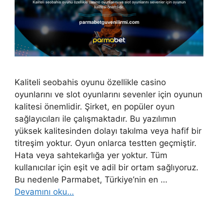
Kaliteli seobahis oyunu özellikle casino
oyunlarını ve slot oyunlarını sevenler için oyunun
kalitesi önemlidir. Şirket, en popüler oyun
sağlayıcıları ile çalışmaktadır. Bu yazılımın
yüksek kalitesinden dolayı takılma veya hafif bir
titreşim yoktur. Oyun onlarca testten geçmiştir.
Hata veya sahtekarlığa yer yoktur. Tüm
kullanıcılar için eşit ve adil bir ortam sağlıyoruz.
Bu nedenle Parmabet, Türkiye’nin en …
Devamını oku…