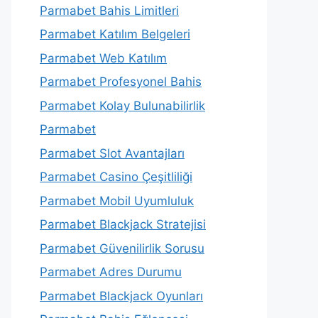
Parmabet Bahis Limitleri
Parmabet Katılım Belgeleri
Parmabet Web Katılım
Parmabet Profesyonel Bahis
Parmabet Kolay Bulunabilirlik
Parmabet
Parmabet Slot Avantajları
Parmabet Casino Çeşitliliği
Parmabet Mobil Uyumluluk
Parmabet Blackjack Stratejisi
Parmabet Güvenilirlik Sorusu
Parmabet Adres Durumu
Parmabet Blackjack Oyunları