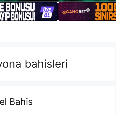
ona bahisleri
el Bahis