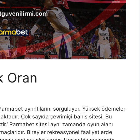
k Oran
armabet ayrıntılarını sorguluyor. Yüksek ödemeler
aktadır. Çok sayıda çevrimiçi bahis sitesi. Bu
tir.’ Parmabet sitesi aynı zamanda oyun alanı
açlarıdır. Bireyler rekreasyonel faaliyetlerde
necek yeni oyunlar vardır. Her bahis oyununda