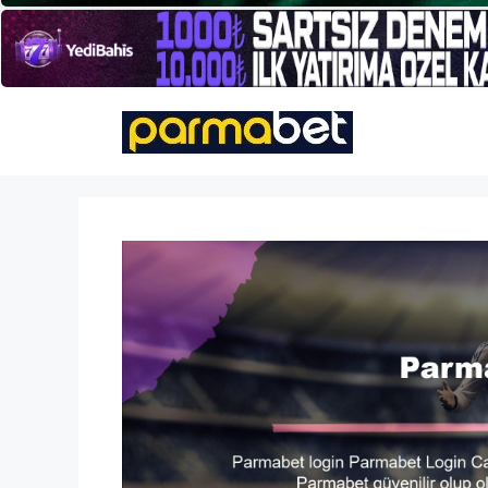
İçeriğe
atla