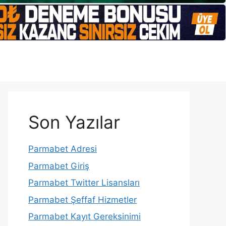
Son Yazılar
Parmabet Adresi
Parmabet Giriş
Parmabet Twitter Lisansları
Parmabet Şeffaf Hizmetler
Parmabet Kayıt Gereksinimi