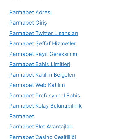
Parmabet Adresi
Parmabet Giriş
Parmabet Twitter Lisansları
Parmabet Şeffaf Hizmetler
Parmabet Kayıt Gereksinimi
Parmabet Bahis Limitleri
Parmabet Katılım Belgeleri
Parmabet Web Katılım
Parmabet Profesyonel Bahis
Parmabet Kolay Bulunabilirlik
Parmabet
Parmabet Slot Avantajları
Parmabet Casino Çeşitliliği