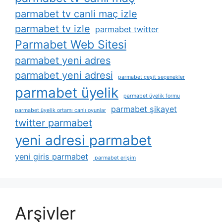
parmabet tv canli maç izle
parmabet tv izle
parmabet twitter
Parmabet Web Sitesi
parmabet yeni adres
parmabet yeni adresi
parmabet çeşit seçenekler
parmabet üyelik
parmabet üyelik formu
parmabet şikayet
parmabet üyelik ortamı canlı oyunlar
twitter parmabet
yeni adresi parmabet
yeni giris parmabet
parmabet erişim
Arşivler