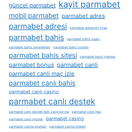
kayit parmabet
güncel parmabet
mobil parmabet
parmabet adres
parmabet adresi
parmabet adresinin fiyatı
parmabet bahis
parmabet bahis puanı
parmabet bahis seçenekleri
parmabet bahis sistemi
parmabet bahis sitesi
parmabet basit i̇şlemler
parmabet bonus
parmabet canli
parmabet canli maç izle
parmabet canlı bahis
parmabet canlı casino
parmabet canlı destek
parmabet canlı destek hattı çalışıyor mu
parmabet canlı maç
parmabet casino
parmabet canlı oyunlar
parmabet casino oyunları
parmabet casino siteleri