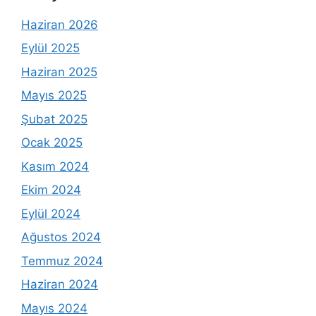
Haziran 2026
Eylül 2025
Haziran 2025
Mayıs 2025
Şubat 2025
Ocak 2025
Kasım 2024
Ekim 2024
Eylül 2024
Ağustos 2024
Temmuz 2024
Haziran 2024
Mayıs 2024