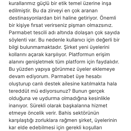
kurallarımız güçlü bir etik temel üzerine inşa
edilmiştir. Bu da zirveyi en çok aranan
destinasyonlardan biri haline getiriyor. Önemli
bir kişiye fırsat verirseniz pişman olmazsınız.
Parmabet tescili adı altında dolaşan çok sayıda
söylenti var. Bu nedenle kullanıcı için değerli bir
bilgi bulunmamaktadır. Şirket yeni üyelerini
kollarını açarak karşılıyor. Platformun erişim
alanını genişletmek tüm platform için faydalıdır.
Bu yüzden yapıya görünmez üyeler eklemeye
devam ediyorum. Parmabet üye hesabı
oluşturup canlı destek ailesine katılmakta hala
tereddüt mü ediyorsunuz? Bunun gerçek
olduğuna ve uydurma olmadığına kesinlikle
inanıyor. Sürekli olarak başkalarına hizmet
etmeye öncelik verir. Bahis sektörünün
karşılaştığı zorluklara rağmen şirket, üyelerinin
kar elde edebilmesi için gerekli koşulları