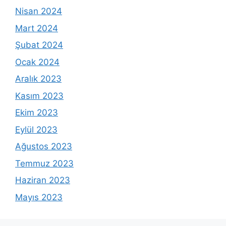
Nisan 2024
Mart 2024
Şubat 2024
Ocak 2024
Aralık 2023
Kasım 2023
Ekim 2023
Eylül 2023
Ağustos 2023
Temmuz 2023
Haziran 2023
Mayıs 2023