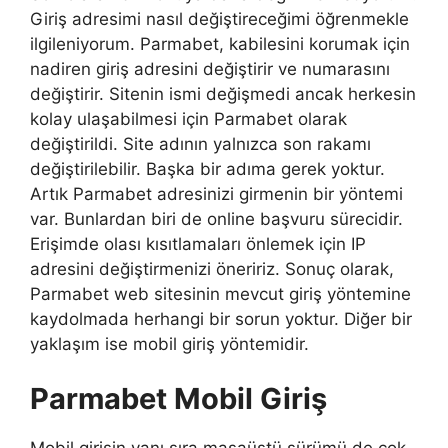
Giriş adresimi nasıl değiştireceğimi öğrenmekle
ilgileniyorum. Parmabet, kabilesini korumak için
nadiren giriş adresini değiştirir ve numarasını
değiştirir. Sitenin ismi değişmedi ancak herkesin
kolay ulaşabilmesi için Parmabet olarak
değiştirildi. Site adının yalnızca son rakamı
değiştirilebilir. Başka bir adıma gerek yoktur.
Artık Parmabet adresinizi girmenin bir yöntemi
var. Bunlardan biri de online başvuru sürecidir.
Erişimde olası kısıtlamaları önlemek için IP
adresini değiştirmenizi öneririz. Sonuç olarak,
Parmabet web sitesinin mevcut giriş yöntemine
kaydolmada herhangi bir sorun yoktur. Diğer bir
yaklaşım ise mobil giriş yöntemidir.
Parmabet Mobil Giriş