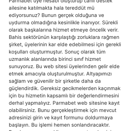
Parmabet üye hesabı oluşturup canlı destek
ailesine katılmakta hala tereddüt mü
ediyorsunuz? Bunun gerçek olduğuna ve
uydurma olmadığına kesinlikle inanıyor. Sürekli
olarak başkalarına hizmet etmeye öncelik verir.
Bahis sektörünün karşılaştığı zorluklara rağmen
şirket, üyelerinin kar elde edebilmesi için gerekli
koşulları oluşturmuştur. Sonuç olarak tüm
uzmanlık alanlarında birinci sınıf hizmet
sunuyoruz. Bu web sitesi üyelerinden gelir elde
etmek amacıyla oluşturulmuştur. Altyapımızı
sağlam ve güvenilir bir şirketle daha da
güçlendirdik. Gereksiz gecikmelerden kaçınmak
için bu hizmetin kapsamlı bir değerlendirmesini
derhal yapmalıyız. Parmabet web sitesine kayıt
olabilirsiniz. Bunu gerçekleştirmek için mevcut
adresinizi girin ve kayıt formunu doldurmaya
başlayın. Bu işlemi hemen sonlandıracaktır.