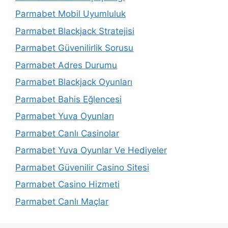
Parmabet Mobil Uyumluluk
Parmabet Blackjack Stratejisi
Parmabet Güvenilirlik Sorusu
Parmabet Adres Durumu
Parmabet Blackjack Oyunları
Parmabet Bahis Eğlencesi
Parmabet Yuva Oyunları
Parmabet Canlı Casinolar
Parmabet Yuva Oyunlar Ve Hediyeler
Parmabet Güvenilir Casino Sitesi
Parmabet Casino Hizmeti
Parmabet Canlı Maçlar