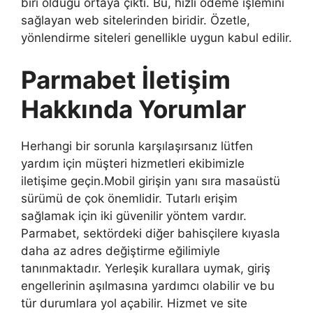
biri olduğu ortaya çıktı. Bu, hızlı ödeme işlemini
sağlayan web sitelerinden biridir. Özetle,
yönlendirme siteleri genellikle uygun kabul edilir.
Parmabet İletişim
Hakkında Yorumlar
Herhangi bir sorunla karşılaşırsanız lütfen
yardım için müşteri hizmetleri ekibimizle
iletişime geçin.Mobil girişin yanı sıra masaüstü
sürümü de çok önemlidir. Tutarlı erişim
sağlamak için iki güvenilir yöntem vardır.
Parmabet, sektördeki diğer bahisçilere kıyasla
daha az adres değiştirme eğilimiyle
tanınmaktadır. Yerleşik kurallara uymak, giriş
engellerinin aşılmasına yardımcı olabilir ve bu
tür durumlara yol açabilir. Hizmet ve site