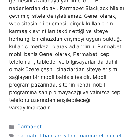
gelmesini azaltmaya yardımcı olur. Bu
nedenlerden dolayı, Parmabet Blackjack hileleri
çevrimiçi sitelerde işletilemez. Genel olarak,
web sitesinin ilerlemesi, birçok kullanıcının
karmaşık ayrıntıları takdir ettiği ve siteye
herhangi bir cihazdan erişmeyi uygun bulduğu
kullanıcı merkezli olarak adlandırılır. Parmabet
mobil bahis Genel olarak, Parmabet, cep
telefonları, tabletler ve bilgisayarlar da dahil
olmak üzere çeşitli cihazlardan siteye erişim
sağlayan bir mobil bahis sitesidir. Mobil
program pazarında, sitenin kendi mobil
programına sahip olmayacağı ve yalnızca cep
telefonu üzerinden erişilebileceği
varsayılmaktadır.
Kategoriler
Parmabet
Etiketler
parmabet bahis çeşitleri
,
parmabet güncel