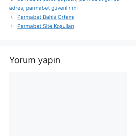
adres
,
parmabet güvenlir mi
Parmabet Bahis Ortamı
Parmabet Site Koşulları
Yorum yapın
Yorum