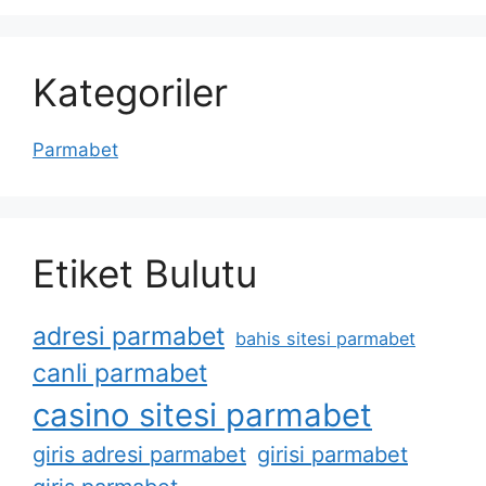
Kategoriler
Parmabet
Etiket Bulutu
adresi parmabet
bahis sitesi parmabet
canli parmabet
casino sitesi parmabet
giris adresi parmabet
girisi parmabet