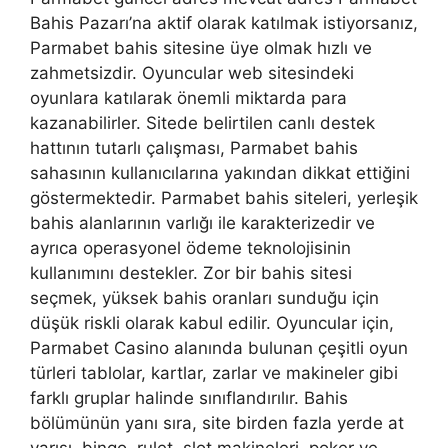
Bahis Pazarı’na aktif olarak katılmak istiyorsanız,
Parmabet bahis sitesine üye olmak hızlı ve
zahmetsizdir. Oyuncular web sitesindeki
oyunlara katılarak önemli miktarda para
kazanabilirler. Sitede belirtilen canlı destek
hattının tutarlı çalışması, Parmabet bahis
sahasının kullanıcılarına yakından dikkat ettiğini
göstermektedir. Parmabet bahis siteleri, yerleşik
bahis alanlarının varlığı ile karakterizedir ve
ayrıca operasyonel ödeme teknolojisinin
kullanımını destekler. Zor bir bahis sitesi
seçmek, yüksek bahis oranları sunduğu için
düşük riskli olarak kabul edilir. Oyuncular için,
Parmabet Casino alanında bulunan çeşitli oyun
türleri tablolar, kartlar, zarlar ve makineler gibi
farklı gruplar halinde sınıflandırılır. Bahis
bölümünün yanı sıra, site birden fazla yerde at