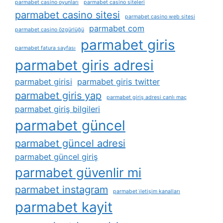
parmabet casino oyunları
parmabet casino siteleri
parmabet casino sitesi
parmabet casino web sitesi
parmabet com
parmabet casino özgürlüğü
parmabet giris
parmabet fatura sayfası
parmabet giris adresi
parmabet girisi
parmabet giris twitter
parmabet giris yap
parmabet giriş adresi canlı maç
parmabet giriş bilgileri
parmabet güncel
parmabet güncel adresi
parmabet güncel giriş
parmabet güvenlir mi
parmabet instagram
parmabet i̇letişim kanalları
parmabet kayit