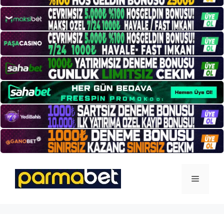
İçeriğe
atla
Menü