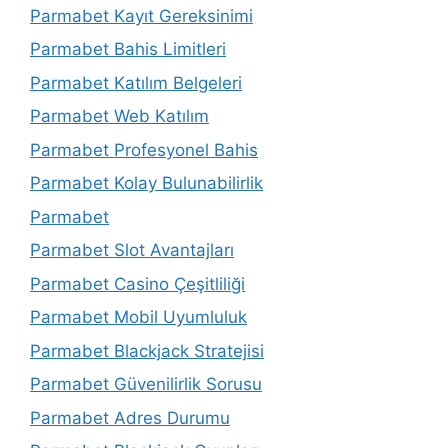
Parmabet Kayıt Gereksinimi
Parmabet Bahis Limitleri
Parmabet Katılım Belgeleri
Parmabet Web Katılım
Parmabet Profesyonel Bahis
Parmabet Kolay Bulunabilirlik
Parmabet
Parmabet Slot Avantajları
Parmabet Casino Çeşitliliği
Parmabet Mobil Uyumluluk
Parmabet Blackjack Stratejisi
Parmabet Güvenilirlik Sorusu
Parmabet Adres Durumu