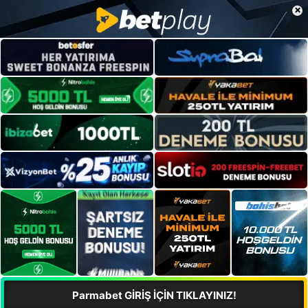
×
Parmabet GİRİŞ İÇİN TIKLAYINIZ!