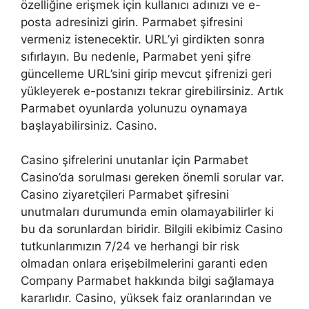
özelliğine erişmek için kullanıcı adınızı ve e-
posta adresinizi girin. Parmabet şifresini
vermeniz istenecektir. URL’yi girdikten sonra
sıfırlayın. Bu nedenle, Parmabet yeni şifre
güncelleme URL’sini girip mevcut şifrenizi geri
yükleyerek e-postanızı tekrar girebilirsiniz. Artık
Parmabet oyunlarda yolunuzu oynamaya
başlayabilirsiniz. Casino.
Casino şifrelerini unutanlar için Parmabet
Casino’da sorulması gereken önemli sorular var.
Casino ziyaretçileri Parmabet şifresini
unutmaları durumunda emin olamayabilirler ki
bu da sorunlardan biridir. Bilgili ekibimiz Casino
tutkunlarımızın 7/24 ve herhangi bir risk
olmadan onlara erişebilmelerini garanti eden
Company Parmabet hakkında bilgi sağlamaya
kararlıdır. Casino, yüksek faiz oranlarından ve