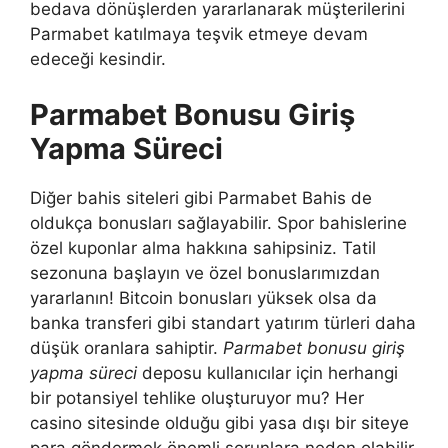
bedava dönüşlerden yararlanarak müşterilerini
Parmabet katılmaya teşvik etmeye devam
edeceği kesindir.
Parmabet Bonusu Giriş
Yapma Süreci
Diğer bahis siteleri gibi Parmabet Bahis de
oldukça bonusları sağlayabilir. Spor bahislerine
özel kuponlar alma hakkına sahipsiniz. Tatil
sezonuna başlayın ve özel bonuslarımızdan
yararlanın! Bitcoin bonusları yüksek olsa da
banka transferi gibi standart yatırım türleri daha
düşük oranlara sahiptir.
Parmabet bonusu giriş
yapma süreci
deposu kullanıcılar için herhangi
bir potansiyel tehlike oluşturuyor mu? Her
casino sitesinde olduğu gibi yasa dışı bir siteye
para göndermek önemli sorunlara neden olabilir.