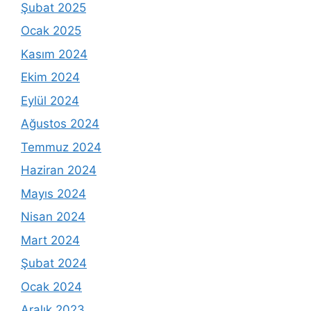
Şubat 2025
Ocak 2025
Kasım 2024
Ekim 2024
Eylül 2024
Ağustos 2024
Temmuz 2024
Haziran 2024
Mayıs 2024
Nisan 2024
Mart 2024
Şubat 2024
Ocak 2024
Aralık 2023