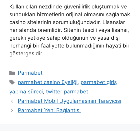
Kullanıcıları nezdinde güvenilirlik oluşturmak ve
sundukları hizmetlerin orijinal olmasını sağlamak
casino sitelerinin sorumluluğundadır. Lisanslar
her alanda önemlidir. Sitenin tescili veya lisansı,
gerekli yetkiye sahip olduğunun ve yasa dışı
herhangi bir faaliyette bulunmadığının hayati bir
göstergesidir.
Kategoriler
Parmabet
Etiketler
parmabet casino üyeliği
,
parmabet giriş
yapma süreci
,
twitter parmabet
Parmabet Mobil Uygulamasının Tarayıcısı
Parmabet Yeni Bağlantısı