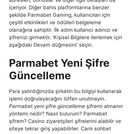
adresleri, bonuslar ve diğer ilgili detayları da
içeriyor. Diğer bahis platformlarına benzer
şekilde Parmabet Gaming, kullanıcıları için
çeşitli etkinlikleri ve ödülleri belgeleme
olanağına sahiptir. İlk adım kullanıcı adınızı ve
şifrenizi girmektir. ‘Kişisel Bilgilere ilerlemek için
aşağıdaki Devam düğmesini’ seçin.
Parmabet Yeni Şifre
Güncelleme
Para yatırdığınızda şirketin bu bilgiyi kullanarak
işlemi doğrulayacağını lütfen unutmayın.
Parmabet yeni şifre güncelleme
şifremi almanın
yöntemi nedir? Nasıl bulurum? Parmabet
şifrem? Casino ziyaretçileri şifrelerini alabilir ve
siteye tekrar giriş yapabilirler. Canlı sohbet