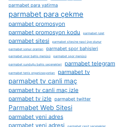
parmabet para yatirma
parmabet para çekme
parmabet promosyon
parmabet promosyon kodu
parmabet rulet
parmabet sitesi
parmabet sitesine nasıl üye olunur
parmabet spor bahisleri
parmabet sonuç oranları
parmabet spor bahis menüsü
parmabet spor menüsü
parmabet telegram
parmabet sunduğu bahis seçenekleri
parmabet tv
parmabet tenis organizasyonları
parmabet tv canli maç
parmabet tv canli maç izle
parmabet tv izle
parmabet twitter
Parmabet Web Sitesi
parmabet yeni adres
parmabet yeni adresi
parmabet çeşit seçenekler