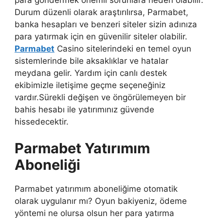
Durum düzenli olarak araştırılırsa, Parmabet,
banka hesapları ve benzeri siteler sizin adınıza
para yatırmak için en güvenilir siteler olabilir.
Parmabet
Casino sitelerindeki en temel oyun
sistemlerinde bile aksaklıklar ve hatalar
meydana gelir. Yardım için canlı destek
ekibimizle iletişime geçme seçeneğiniz
vardır.Sürekli değişen ve öngörülemeyen bir
bahis hesabı ile yatırımınız güvende
hissedecektir.
Parmabet Yatırımım
Aboneliği
Parmabet yatırımım aboneliğime otomatik
olarak uygulanır mı? Oyun bakiyeniz, ödeme
yöntemi ne olursa olsun her para yatırma