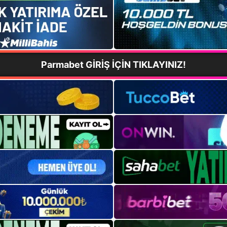
Parmabet GİRİŞ İÇİN TIKLAYINIZ!