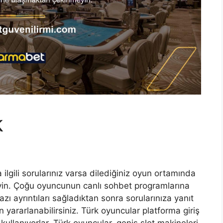
k
lgili sorularınız varsa dilediğiniz oyun ortamında
yin. Çoğu oyuncunun canlı sohbet programlarına
zı ayrıntıları sağladıktan sonra sorularınıza yanıt
yararlanabilirsiniz. Türk oyuncular platforma giriş
kullanıyorlar. Türk oyuncular, geniş slot makineleri