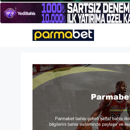
İçeriğe
atla