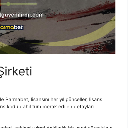
irketi
le Parmabet, lisansını her yıl günceller, lisans
sans kodu dahil tüm merak edilen detayları