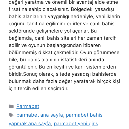
değeri yaratma ve önemli bir avantaj elde etme
fırsatına sahip olacaksınız. Bölgedeki yasadışı
bahis alanlarının yaygınlığı nedeniyle, yeniliklerin
çoğunu tanıtma eğilimindedirler ve canlı bahis
sektöründe gelişmelere yol açarlar. Bu
bağlamda, canlı bahis siteleri her zaman tercih
edilir ve oyunun başlangıcından itibaren
bölünmemiş dikkat çekmelidir. Oyun görünmese
bile, bu bahis alanının istatistikleri anında
görüntülenir. Bu en keyifli ve karlı sistemlerden
biridir.Sonuç olarak, sitede yasadışı bahislerde
bulunmak daha fazla değer yaratarak birçok kişi
için tercih edilen seçimdir.
Kategoriler
Parmabet
Etiketler
parmabet ana sayfa
,
parmabet bahis
yapmak ana sayfa
,
parmabet yeni giris