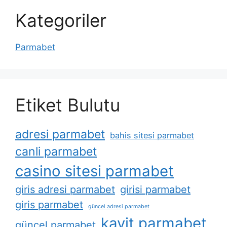
Kategoriler
Parmabet
Etiket Bulutu
adresi parmabet
bahis sitesi parmabet
canli parmabet
casino sitesi parmabet
giris adresi parmabet
girisi parmabet
giris parmabet
güncel adresi parmabet
kayit parmabet
güncel parmabet