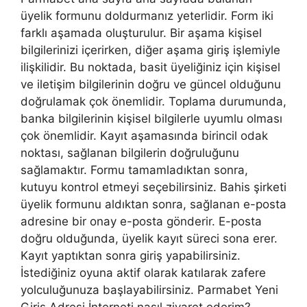
üyelik formunu doldurmanız yeterlidir. Form iki
farklı aşamada oluşturulur. Bir aşama kişisel
bilgilerinizi içerirken, diğer aşama giriş işlemiyle
ilişkilidir. Bu noktada, basit üyeliğiniz için kişisel
ve iletişim bilgilerinin doğru ve güncel olduğunu
doğrulamak çok önemlidir. Toplama durumunda,
banka bilgilerinin kişisel bilgilerle uyumlu olması
çok önemlidir. Kayıt aşamasında birincil odak
noktası, sağlanan bilgilerin doğruluğunu
sağlamaktır. Formu tamamladıktan sonra,
kutuyu kontrol etmeyi seçebilirsiniz. Bahis şirketi
üyelik formunu aldıktan sonra, sağlanan e-posta
adresine bir onay e-posta gönderir. E-posta
doğru olduğunda, üyelik kayıt süreci sona erer.
Kayıt yaptıktan sonra giriş yapabilirsiniz.
İstediğiniz oyuna aktif olarak katılarak zafere
yolculuğunuza başlayabilirsiniz. Parmabet Yeni