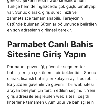
gerekir: Şirketin resmi web sitesinde hem
Türkçe hem de İngilizce’de çok güçlü bir altyapı
var. Sonuç olarak, giriş süreci hızlı ve
zahmetsizce tamamlanabilir. Tarayıcının
üstünde bulunan Sütunlar bölümünde belirtilen
en son adreslerin girilmesi gerekir.
Parmabet Canlı Bahis
Sitesine Giriş Yapın
Parmabet güvenliği, güvenilir segmentteki
bahisçiler için çok önemli bir beklentidir. Sonuç
olarak, lisanslı bahisçiler kolayca ayırt edilebilir.
Bu yüzden güvenilir ve güvenilir bir web sitesi
arayan bireyler için tercih edilen seçimdir. Yeni
giriş adresi ile erişilebilen web sitesi, çeşitli
kriterlerle tamamen uyumludur ve bahisçilerin