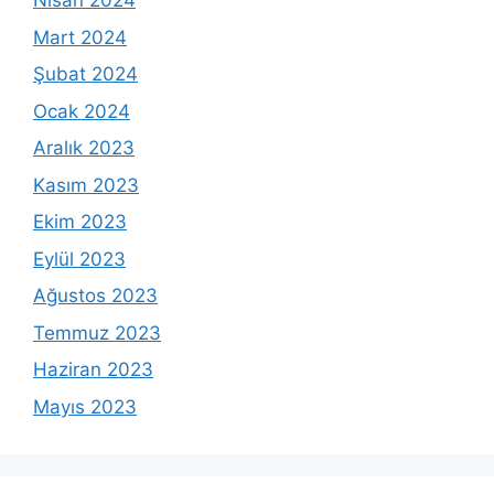
Nisan 2024
Mart 2024
Şubat 2024
Ocak 2024
Aralık 2023
Kasım 2023
Ekim 2023
Eylül 2023
Ağustos 2023
Temmuz 2023
Haziran 2023
Mayıs 2023