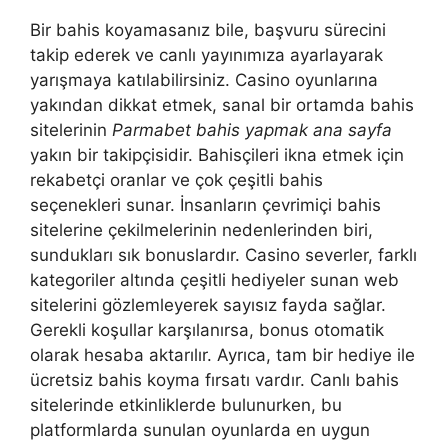
Bir bahis koyamasanız bile, başvuru sürecini
takip ederek ve canlı yayınımıza ayarlayarak
yarışmaya katılabilirsiniz. Casino oyunlarına
yakından dikkat etmek, sanal bir ortamda bahis
sitelerinin
Parmabet bahis yapmak ana sayfa
yakın bir takipçisidir. Bahisçileri ikna etmek için
rekabetçi oranlar ve çok çeşitli bahis
seçenekleri sunar. İnsanların çevrimiçi bahis
sitelerine çekilmelerinin nedenlerinden biri,
sundukları sık bonuslardır. Casino severler, farklı
kategoriler altında çeşitli hediyeler sunan web
sitelerini gözlemleyerek sayısız fayda sağlar.
Gerekli koşullar karşılanırsa, bonus otomatik
olarak hesaba aktarılır. Ayrıca, tam bir hediye ile
ücretsiz bahis koyma fırsatı vardır. Canlı bahis
sitelerinde etkinliklerde bulunurken, bu
platformlarda sunulan oyunlarda en uygun