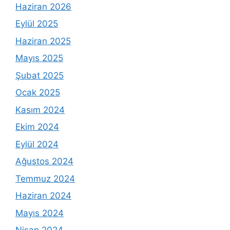
Haziran 2026
Eylül 2025
Haziran 2025
Mayıs 2025
Şubat 2025
Ocak 2025
Kasım 2024
Ekim 2024
Eylül 2024
Ağustos 2024
Temmuz 2024
Haziran 2024
Mayıs 2024