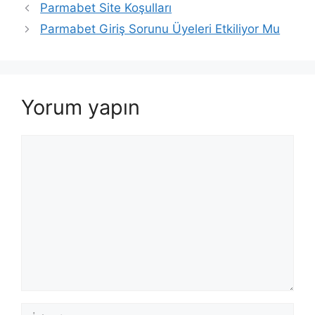
Parmabet Site Koşulları
Parmabet Giriş Sorunu Üyeleri Etkiliyor Mu
Yorum yapın
Yorum
İsim