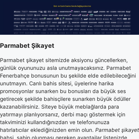
Parmabet Şikayet
Parmabet şikayet sitemizde aksiyonu güncellerken,
günlük oyununuzu asla unutmayacaksınız. Parmabet
Fenerbahçe bonusunun bu şekilde elde edilebileceğini
unutmayın. Canlı bahis sitesi, üyelerine harika
promosyonlar sunarken bu bonusları da büyük ses
getirecek şekilde bahisçilere sunarken büyük ödüller
kazanabilirsiniz. Siteye büyük meblağlarda para
yatırmayı planlıyorsanız, derbi maçı göstermek için
takviminizi kullandığınızdan ve telefonunuza
hatırlatıcılar eklediğinizden emin olun.
Parmabet şikayet
bahsi, sahip olunması gereken avantajlar listenizde