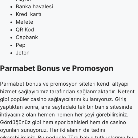
Banka havalesi
Kredi kartı
Mefete
QR Kod
Cepbank
Pep
Jeton
Parmabet Bonus ve Promosyon
Parmabet bonus ve promosyon siteleri kendi altyapı
hizmet sağlayıcımız tarafından sağlanmaktadır. Netent
gibi popüler casino sağlayıcılarını kullanıyoruz. Giriş
yaptıktan sonra, ana sayfadaki tek bir bahis sitesinde
ihtiyacınız olan hemen hemen her şeyi görebilirsiniz.
Gördüğünüz gibi hem spor bahisleri hem de casino
oyunları sunuyoruz. Her iki alanın da tadını
çıkarabilirsiniz. Bu nedenle Türk bahis tutkunlarının bu