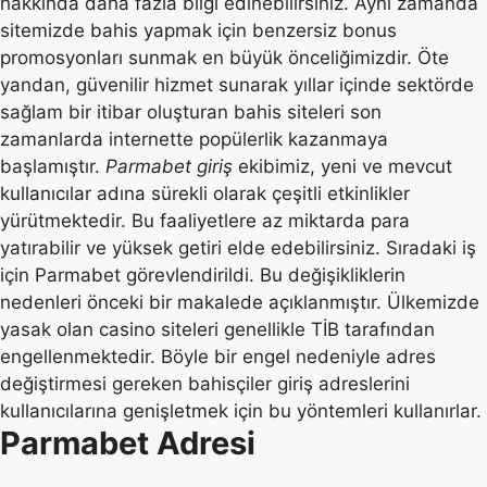
hakkında daha fazla bilgi edinebilirsiniz. Aynı zamanda
sitemizde bahis yapmak için benzersiz bonus
promosyonları sunmak en büyük önceliğimizdir. Öte
yandan, güvenilir hizmet sunarak yıllar içinde sektörde
sağlam bir itibar oluşturan bahis siteleri son
zamanlarda internette popülerlik kazanmaya
başlamıştır.
Parmabet giriş
ekibimiz, yeni ve mevcut
kullanıcılar adına sürekli olarak çeşitli etkinlikler
yürütmektedir. Bu faaliyetlere az miktarda para
yatırabilir ve yüksek getiri elde edebilirsiniz. Sıradaki iş
için Parmabet görevlendirildi. Bu değişikliklerin
nedenleri önceki bir makalede açıklanmıştır. Ülkemizde
yasak olan casino siteleri genellikle TİB tarafından
engellenmektedir. Böyle bir engel nedeniyle adres
değiştirmesi gereken bahisçiler giriş adreslerini
kullanıcılarına genişletmek için bu yöntemleri kullanırlar.
Parmabet Adresi