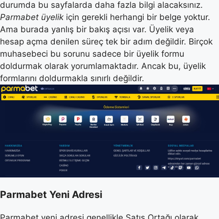
durumda bu sayfalarda daha fazla bilgi alacaksınız.
Parmabet üyelik
için gerekli herhangi bir belge yoktur.
Ama burada yanlış bir bakış açısı var. Üyelik veya
hesap açma denilen süreç tek bir adım değildir. Birçok
muhasebeci bu sorunu sadece bir üyelik formu
doldurmak olarak yorumlamaktadır. Ancak bu, üyelik
formlarını doldurmakla sınırlı değildir.
Parmabet Yeni Adresi
Parmabet yeni adresi genellikle Satış Ortağı olarak