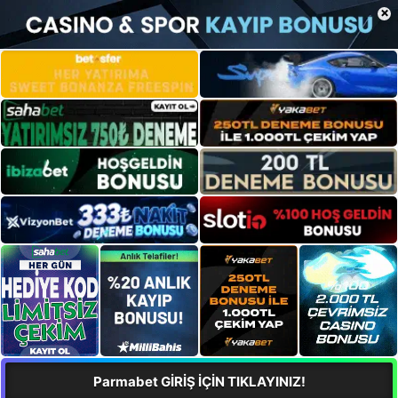
×
Parmabet GİRİŞ İÇİN TIKLAYINIZ!