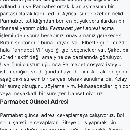
adlandırılır ve Parmabet ortaklık anlaşmasının bir
parçası olarak kabul edilir. Ayrıca, süreç özetlenmelidir.
Parmabet katıldığından beri en büyük sorunlardan biri
finansal yatırım oldu.
Parmabet yeni adresi
açma
işleminden sonra hesabınızı onaylamanız gerekecek.
Bütün sektörlerin buna ihtiyacı var. Elbette günümüzde
hala Parmabet VIP üyeliği gibi seçenekler var. Şirket bir
süredir aktif değil ama yine de bazılarında görülüyor.
Üyeliğimi oluşturduğumda Parmabet dosyayı isteyip
istemediğimi sorduğunda hayır dedim. Ancak, belgeler
aşağıdaki sürecin bir parçası olarak sunulmalıdır. Kolay
bir süreç olduğunu söylemeliyim. Muhasebeciler için zor
veya meşakkatli bir süreçten bahsetmiyoruz.
Parmabet Güncel Adresi
Parmabet güncel adresi cevaplamaya çalışıyoruz. Bol
soru işareti ile cevaplayın. Siteye giriş yapmak için
hesabınızı doğrulamanız gerektiği ortaya çıktı. Ayrıca