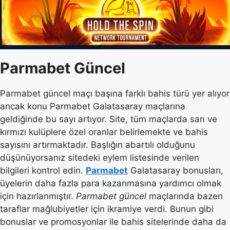
Parmabet Güncel
Parmabet güncel maçı başına farklı bahis türü yer alıyor
ancak konu Parmabet Galatasaray maçlarına
geldiğinde bu sayı artıyor. Site, tüm maçlarda sarı ve
kırmızı kulüplere özel oranlar belirlemekte ve bahis
sayısını artırmaktadır. Başlığın abartılı olduğunu
düşünüyorsanız sitedeki eylem listesinde verilen
bilgileri kontrol edin.
Parmabet
Galatasaray bonusları,
üyelerin daha fazla para kazanmasına yardımcı olmak
için hazırlanmıştır.
Parmabet güncel
maçlarında bazen
taraflar mağlubiyetler için ikramiye verdi. Bunun gibi
bonuslar ve promosyonlar ile bahis sitelerinde daha da