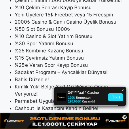
Çekim Limitini 1.000.000₺’ye Kadar Yükselttik!
%10 Çekim Sonrası Kayıp Bonusu
Yeni Üyelere 15₺ Freebet veya 15 Freespin
2000₺ Casino & Canlı Casino Üyelik Bonusu
%50 Slot Bonusu 1000₺
%10 Casino & Slot Yatırım Bonusu
%30 Spor Yatırım Bonusu
%25 Kombine Kazanç Bonusu
%15 Çevrimsiz Yatırım Bonusu
%25’e Varan Spor Kayıp Bonusu
Sadakat Programı – Ayrıcalıklar Dünyası!
Bahis Düzenle!
Kimlik Yok! Belge Yok! Gizliliğinize Önem
Veriyoruz!
Parmabet Uygulaması Artık Cebinde!
Cashout ile Kazancını Kendin Belirle!
Google Authenticator ile Hesabın Güvende
×
Promosyon Genel Kural ve Şartlar