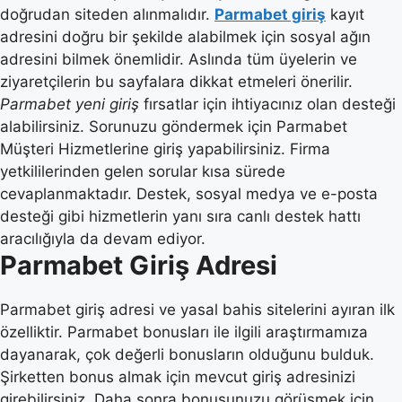
doğrudan siteden alınmalıdır.
Parmabet giriş
kayıt
adresini doğru bir şekilde alabilmek için sosyal ağın
adresini bilmek önemlidir. Aslında tüm üyelerin ve
ziyaretçilerin bu sayfalara dikkat etmeleri önerilir.
Parmabet yeni giriş
fırsatlar için ihtiyacınız olan desteği
alabilirsiniz. Sorunuzu göndermek için Parmabet
Müşteri Hizmetlerine giriş yapabilirsiniz. Firma
yetkililerinden gelen sorular kısa sürede
cevaplanmaktadır. Destek, sosyal medya ve e-posta
desteği gibi hizmetlerin yanı sıra canlı destek hattı
aracılığıyla da devam ediyor.
Parmabet Giriş Adresi
Parmabet giriş adresi ve yasal bahis sitelerini ayıran ilk
özelliktir. Parmabet bonusları ile ilgili araştırmamıza
dayanarak, çok değerli bonusların olduğunu bulduk.
Şirketten bonus almak için mevcut giriş adresinizi
girebilirsiniz. Daha sonra bonusunuzu görüşmek için