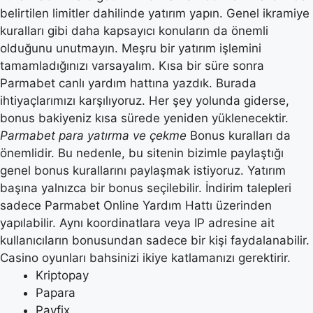
belirtilen limitler dahilinde yatırım yapın. Genel ikramiye
kuralları gibi daha kapsayıcı konuların da önemli
olduğunu unutmayın. Meşru bir yatırım işlemini
tamamladığınızı varsayalım. Kısa bir süre sonra
Parmabet canlı yardım hattına yazdık. Burada
ihtiyaçlarımızı karşılıyoruz. Her şey yolunda giderse,
bonus bakiyeniz kısa sürede yeniden yüklenecektir.
Parmabet para yatırma ve çekme
Bonus kuralları da
önemlidir. Bu nedenle, bu sitenin bizimle paylaştığı
genel bonus kurallarını paylaşmak istiyoruz. Yatırım
başına yalnızca bir bonus seçilebilir. İndirim talepleri
sadece Parmabet Online Yardım Hattı üzerinden
yapılabilir. Aynı koordinatlara veya IP adresine ait
kullanıcıların bonusundan sadece bir kişi faydalanabilir.
Casino oyunları bahsinizi ikiye katlamanızı gerektirir.
Kriptopay
Papara
Payfix