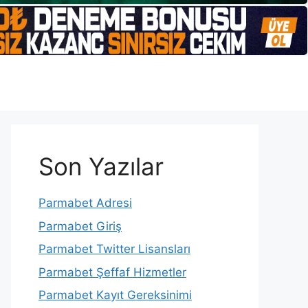
Son Yazılar
Parmabet Adresi
Parmabet Giriş
Parmabet Twitter Lisansları
Parmabet Şeffaf Hizmetler
Parmabet Kayıt Gereksinimi