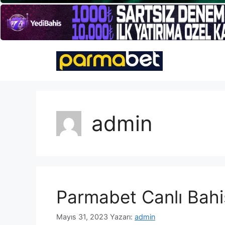
İçeriğe
atla
admin
Parmabet Canlı Bahi
Mayıs 31, 2023
Yazarı:
admin