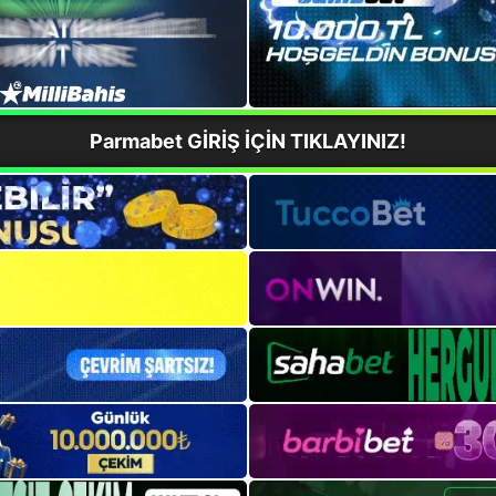
Parmabet GİRİŞ İÇİN TIKLAYINIZ!